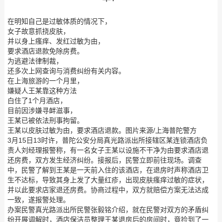
在明知自己是过敏体质的情况下，
女子故意抓挠皮肤，
并以身上瘙痒、发红过敏为由，
要求酒店退款免除房费。
为逃避法律制裁，
还多次上网查询与消费纠纷有关内容。
在上海旅游的一个月里，
嫌疑人王某靠这种方法
白住了1个月酒店，
目前因涉嫌寻衅滋事，
王某已被依法刑事拘留。
王某以皮肤过敏为由，要求酒店退款。图片来源/上海普陀警方
3月15日13时许，普陀公安分局真光路派出所接辖区某连锁酒店负
责人刘经理报警称，有一名女子王某以设施不干净为由要求酒店退
还房费，双方发生经济纠纷。接报后，民警立即前往现场。调查
中，民警了解到王某是一天前入住的该酒店，在退房时声称酒店卫
生不达标，导致其身上发了大量红疹，出现皮肤瘙痒过敏的症状，
并以此要求店家退还房费。协商过程中，双方就赔偿方案无法达成
一致，遂报警处理。
办案民警真光路派出所民警张毅铭介绍，就在民警对双方的矛盾纠
纷开展调解时，酒店保洁员整理王某退房后的房间时，竟捡到了一