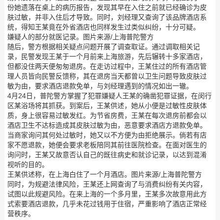
份她遗落在桌上的病历报告，发现其早在入住之前就已经确诊为皮
肤过敏，并非入住后才导致。同时，刘经理又查询了该品牌酒店系
统，得知王某竟在外省酒店也同样发生过类似纠纷，十分可疑。
嫌疑人的部分就医记录。图片来源/上海普陀警方
随后，警方根据相关疑点问题开展了调查取证。通过调取相关记
录，民警发现王某于一个月前来上海旅游，先后辗转十多家酒店，
但都没住两天便匆匆退房。在走访过程中，王某住过的所有酒店管
理人员皆向民警反馈称，其在退房当天都曾以卫生问题导致皮肤过
敏为由，要求酒店退款免单，与刘经理遇到的情况如出一辙。
4月24日，普陀警方掌握了犯罪嫌疑人王某的确凿犯罪证据，在闵行
区某浴场将其抓获。到案后，王某供述，她从小便是过敏性皮肤体
质，身上很容易过敏发红。为节省房费，王某在每次退房前都会以
酒店卫生不达标造成其皮肤过敏为由，恶意要求酒店方退款免单。
当商家询问其何处过敏时，她又以不方便为由拒绝展示。倘若有店
家不愿退款，她便会要求老板陪同其前往医院检查。在面对医生的
询问时，王某又故意否认自己的既往病史和就诊记录，以达到混淆
视听的目的。
王某供述称，在上海白住了一个月酒店。图片来源/上海普陀警方
同时，为规避法律风险，王某还上网查询了与消费纠纷有关内容，
试图以此规避风险。在来上海的一个多月里，王某多次故意用此方
式索要酒店退款，几乎未花过钱用于住宿，严重影响了酒店正常经
营秩序。