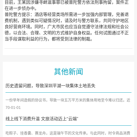
目前，王某因涉嫌寻衅滋事罪已被普陀警方依法刑事拘留，案件正
在进一步侦办中。
普陀警方提示：酒店等经营类场所需进一步加强内部管理，完善退
费机制，遇到类似可疑情况时，请及时与警方联系，共同守护地区
良好营商环境。同时，广大市民也应当自觉遵守法律法规和社会公
德，以合法、合理、文明的方式维护自身权益。任何试图通过不正
当手段谋取利益的行为，都将受到法律的制裁。
其他新闻
历史遗留问题，导致深圳平湖一块集体土地丢失
一份早年间造假的协议书，导致一块五万平方米的集体用地至今难以归还。近
日，白泥坑社区代理律师...
70-01-01
线上线下消费升温 文旅活动迈上“云端”
吃粽子、挂香囊、赛龙舟，这是端午节的文化传承。与此同时，时令商品消费